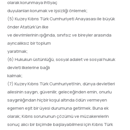
olarak korunmaya ihtiyaç
duyulanları korumak ve işsizliği önlemek;
(5) Kuzey Kıbrıs Türk Cumhuriyeti Anayasası ile büyük
önder Atatürk’ün ilke
ve devrimlerinin ışığında, sınıfsız ve bireyler arasında
ayrıcalıksız bir toplum
yaratmak;
(6) Hukukun üstünlüğü, sosyal adalet ve sosyal hukuk
devleti ilkelerine bağlı
kalmak;
(7) Kuzey Kıbrıs Türk Cumhuriyeti’nin, dünya devletleri
ailesinin saygın, güve­nilir, geleceğinden emin, onurlu
saygın­lığından hiçbir koşul altında ödün ver­meyen
egemen eşit bir üyesi durumuna getirmek. Buna ek
olarak; Kıbrıs sorununun çözümü ve müzakerelerin
sonuç alıcı bir biçimde başlayabilmesi için Kıbrıs Türk