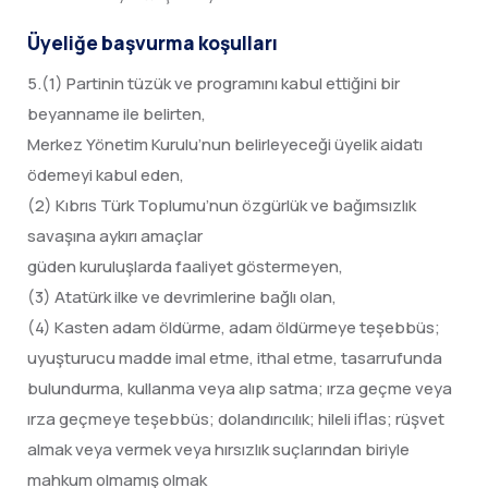
Üyeliğe başvurma koşulları
5.(1) Partinin tüzük ve programını kabul ettiğini bir
beyanname ile belirten,
Merkez Yönetim Kurulu’nun belirleyeceği üyelik aidatı
ödemeyi kabul eden,
(2) Kıbrıs Türk Toplumu’nun özgürlük ve bağımsızlık
savaşına aykırı amaçlar
güden kuruluşlarda faaliyet göstermeyen,
(3) Atatürk ilke ve devrimlerine bağlı olan,
(4) Kasten adam öldürme, adam öldürmeye teşebbüs;
uyuşturucu madde imal etme, ithal etme, tasarrufunda
bulundurma, kullanma veya alıp satma; ırza geçme veya
ırza geçmeye teşebbüs; dolandırıcılık; hileli iflas; rüşvet
almak veya vermek veya hırsızlık suçlarından biriyle
mahkum olmamış olmak