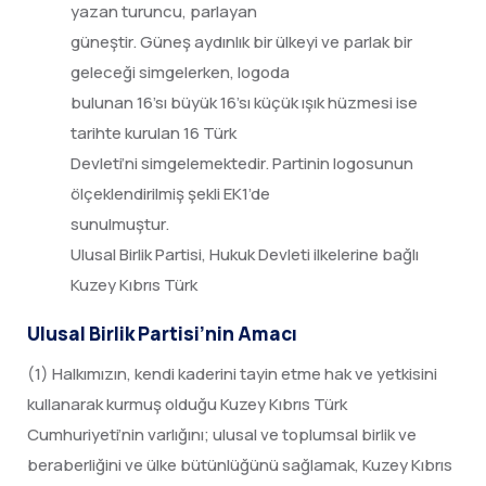
yazan turuncu, parlayan
güneştir. Güneş aydınlık bir ülkeyi ve parlak bir
geleceği simgelerken, logoda
bulunan 16’sı büyük 16’sı küçük ışık hüzmesi ise
tarihte kurulan 16 Türk
Devleti’ni simgelemektedir. Partinin logosunun
ölçeklendirilmiş şekli EK1’de
sunulmuştur.
Ulusal Birlik Partisi, Hukuk Devleti ilkelerine bağlı
Kuzey Kıbrıs Türk
Ulusal Birlik Partisi’nin Amacı
(1) Halkımızın, kendi kaderini tayin etme hak ve yetkisini
kullanarak kurmuş olduğu Kuzey Kıbrıs Türk
Cumhuriyeti’nin varlığını; ulusal ve toplumsal birlik ve
beraberliğini ve ülke bütün­lüğünü sağlamak, Kuzey Kıbrıs